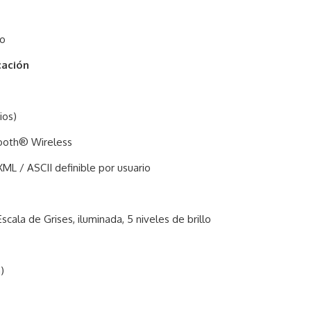
lo
ación
ios)
tooth® Wireless
L / ASCII definible por usuario
Escala de Grises, iluminada, 5 niveles de brillo
)