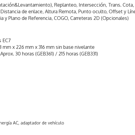
tación&Levantamiento), Replanteo, Intersección, Trans. Cota,
Distancia de enlace, Altura Remota, Punto oculto, Offset y Lín
a y Plano de Referencia, COGO, Carreteras 2D (Opcionales)
s EC7
73 mm x 226 mm x 316 mm sin base nivelante
Aprox. 30 horas (GEB361) / 215 horas (GEB331)
nergía AC, adaptador de vehículo