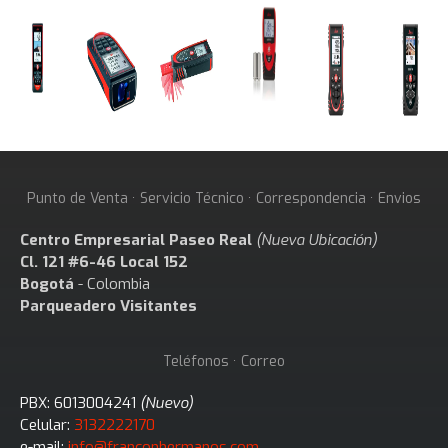
Punto de Venta · Servicio Técnico · Correspondencia · Envios
Centro Empresarial Paseo Real
(Nueva Ubicación)
Cl. 121 #6-46 Local 152
Bogotá
- Colombia
Parqueadero Visitantes
Teléfonos · Correo
PBX: 6013004241
(Nuevo)
Celular:
3132222170
e-mail:
info@franconhermanos.com