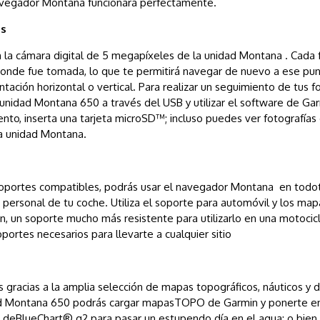
navegador Montana funcionará perfectamente.
as
 la cámara digital de 5 megapíxeles de la unidad Montana . Cada 
onde fue tomada, lo que te permitirá navegar de nuevo a ese punto
entación horizontal o vertical. Para realizar un seguimiento de tus f
 unidad Montana 650 a través del USB y utilizar el software de 
o, inserta una tarjeta microSD™; incluso puedes ver fotografías 
a unidad Montana.
oportes compatibles, podrás usar el navegador Montana en todote
personal de tu coche. Utiliza el soporte para automóvil y los map
ien, un soporte mucho más resistente para utilizarlo en una motoci
ortes necesarios para llevarte a cualquier sitio
 gracias a la amplia selección de mapas topográficos, náuticos y d
dad Montana 650 podrás cargar mapasTOPO de Garmin y ponerte 
s deBlueChart® g2 para pasar un estupendo día en el agua; o bien