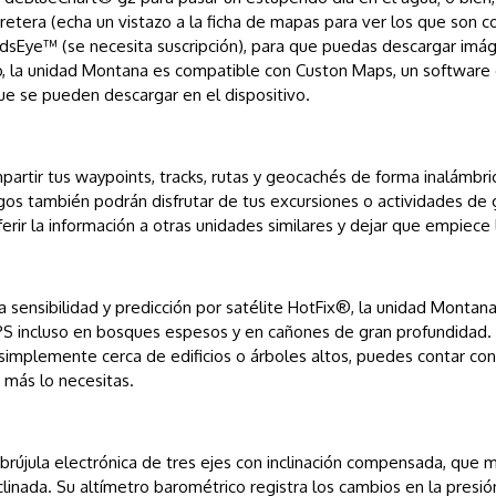
arretera (echa un vistazo a la ficha de mapas para ver los que son
rdsEye™ (se necesita suscripción), para que puedas descargar imáge
o, la unidad Montana es compatible con Custon Maps, un software
ue se pueden descargar en el dispositivo.
rtir tus waypoints, tracks, rutas y geocachés de forma inalámbri
os también podrán disfrutar de tus excursiones o actividades de g
erir la información a otras unidades similares y dejar que empiece 
ensibilidad y predicción por satélite HotFix®, la unidad Montana 
PS incluso en bosques espesos y en cañones de gran profundidad. La
implemente cerca de edificios o árboles altos, puedes contar co
 más lo necesitas.
újula electrónica de tres ejes con inclinación compensada, que m
inada. Su altímetro barométrico registra los cambios en la presión