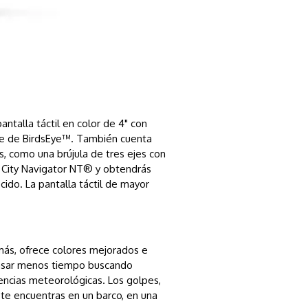
antalla táctil en color de 4" con
te de BirdsEye™. También cuenta
, como una brújula de tres ejes con
e City Navigator NT® y obtendrás
cido. La pantalla táctil de mayor
emás, ofrece colores mejorados e
y pasar menos tiempo buscando
encias meteorológicas. Los golpes,
 te encuentras en un barco, en una