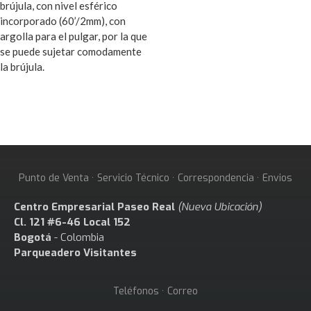
brújula, con nivel esférico
incorporado (60’/2mm), con
argolla para el pulgar, por la que
se puede sujetar comodamente
la brújula.
Punto de Venta · Servicio Técnico · Correspondencia · Envios
Centro Empresarial Paseo Real
(Nueva Ubicación)
Cl. 121 #6-46 Local 152
Bogotá
- Colombia
Parqueadero Visitantes
Teléfonos · Correo